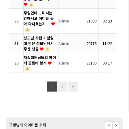
주일인데... 미사는
안하시고 어디들 돌
32
Admin
21008
02-23
아 다니셨는지.…
성모님 자헌 기념일
31
에 받은 성모님께서
Admin
20776
11-22
주신 선물
재속회원님들의 아이
30
티 꽃동네 봉사
Admin
22180
09-17
1
2
교황님께 아이티를 위해 …
아이티