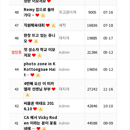
성탄 이모저모
Remy 집으로 돌아
48
최고관리자
9005
07-16
가다 ~
47
직원체육대회
세작
16836
07-18
한창 뜨고 있는 쥬니
46
마지아
19885
05-17
오
첫 성소자 학교 이모
열람중
Admin
21266
05-12
저모
photo zone in K
44
Kottongnae Hai
Admin
19656
05-12
t…
4번째 오신 이 미카
43
엘라 선생님 부부
마지아
27242
11-16
씨클론 마태오 201
42
Admin
42846
10-10
6.10
CA 에서 Vicky Rod
41
en 이라는 분이 꽃동
Admin
44588
08-09
네에 …