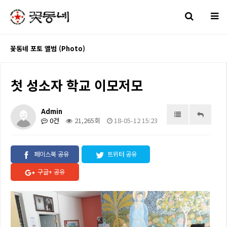
꽃동네 포토 앨범 (Photo)
첫 성소자 학교 이모저모
Admin
0건
21,265회
18-05-12 15:23
페이스북 공유
트위터 공유
구글+ 공유