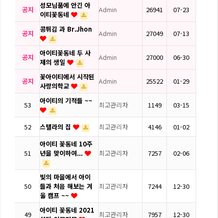
성모님품에 안긴 아
공지
Admin
26941
07-23
이티꽃동네
콩튀김 과 Br.Jhon
공지
Admin
27049
07-13
아이티꽃동네 두 사
공지
Admin
27000
06-30
제의 생일
꽃아이티에서 시작된
공지
Admin
25522
01-29
사랑의학교
아이티의 기적들 ~~
53
최고관리자
1149
03-15
52
스텔라의 집
최고관리자
4146
01-02
아이티 꽃동네 10주
51
년을 맞이하여...
최고관리자
7257
02-06
빛의 마을에서 아이
50
들과 처음 해보는 겨
최고관리자
7244
12-30
울 캠프 ~~
아이티 꽃동네 2021
49
최고관리자
7957
12-30