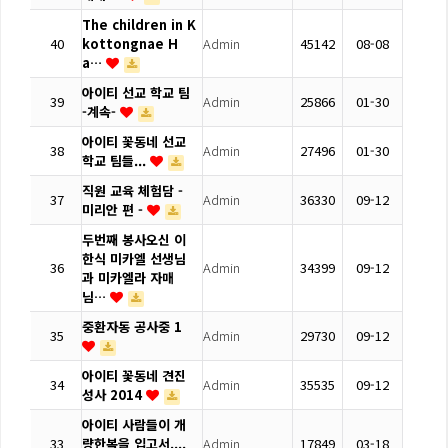
The children in K
40
kottongnae H
Admin
45142
08-08
a…
아이티 선교 학교 팀
39
Admin
25866
01-30
-계속-
아이티 꽃동네 선교
38
Admin
27496
01-30
학교 팀들...
직원 교육 체험담 -
37
Admin
36330
09-12
미리안 편 -
두번째 봉사오신 이
한식 미카엘 선생님
36
Admin
34399
09-12
과 미카엘라 자매
님…
중환자동 공사중 1
35
Admin
29730
09-12
아이티 꽃동네 견진
34
Admin
35535
09-12
성사 2014
아이티 사람들이 개
33
량한복을 입고서....
Admin
17849
03-18