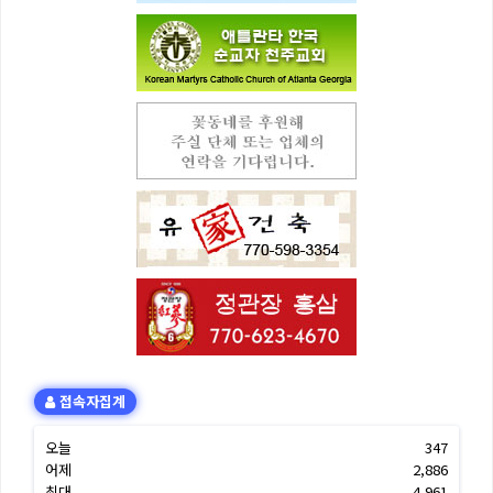
접속자집계
오늘
347
어제
2,886
최대
4,961