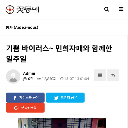
봉사 (Aidez-nous)
기쁨 바이러스~ 민희자매와 함께한
일주일
Admin
0건
12,840회
13-07-13 01:04
페이스북 공유
트위터 공유
구글+ 공유