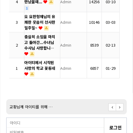
4
만났을때...
Admin
14256
03-10
1
오 요한형제님의 유
3
쾌한 웃음이 선사한
Admin
10146
03-03
일주일~
충실히 소임을 마치
고 돌아간...수녀님
2
Admin
8539
02-13
수사님 사랑합니…
아이티에서 시작된
1
사랑의 학교 꽃동네
Admin
6857
01-29
교황님께 아이티를 위해 …
아이티