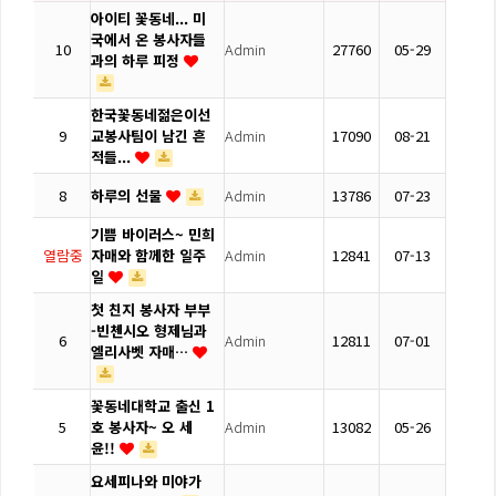
아이티 꽃동네... 미
국에서 온 봉사자들
10
Admin
27760
05-29
과의 하루 피정
한국꽃동네젊은이선
9
교봉사팀이 남긴 흔
Admin
17090
08-21
적들...
8
하루의 선물
Admin
13786
07-23
기쁨 바이러스~ 민희
열람중
자매와 함께한 일주
Admin
12841
07-13
일
첫 친지 봉사자 부부
-빈첸시오 형제님과
6
Admin
12811
07-01
엘리사벳 자매…
꽃동네대학교 출신 1
5
호 봉사자~ 오 세
Admin
13082
05-26
윤!!
요세피나와 미야가