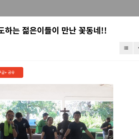
도하는 젊은이들이 만난 꽃동네!!
기도해 주세요.
구글+ 공유