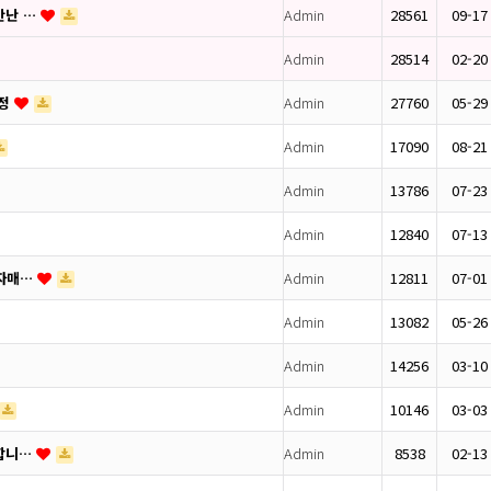
만난 …
Admin
28561
09-17
Admin
28514
02-20
피정
Admin
27760
05-29
Admin
17090
08-21
Admin
13786
07-23
Admin
12840
07-13
 자매…
Admin
12811
07-01
Admin
13082
05-26
Admin
14256
03-10
Admin
10146
03-03
랑합니…
Admin
8538
02-13