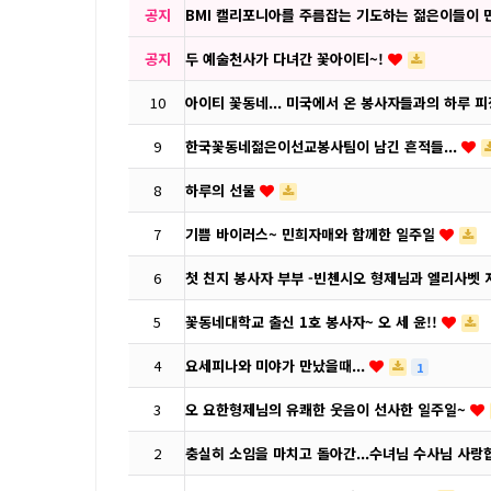
공지
BMI 캘리포니아를 주름잡는 기도하는 젊은이들이 
공지
두 예술천사가 다녀간 꽃아이티~!
10
아이티 꽃동네... 미국에서 온 봉사자들과의 하루 
9
한국꽃동네젊은이선교봉사팀이 남긴 흔적들...
8
하루의 선물
7
기쁨 바이러스~ 민희자매와 함께한 일주일
6
첫 친지 봉사자 부부 -빈첸시오 형제님과 엘리사벳
5
꽃동네대학교 출신 1호 봉사자~ 오 세 윤!!
4
요세피나와 미야가 만났을때...
1
3
오 요한형제님의 유쾌한 웃음이 선사한 일주일~
2
충실히 소임을 마치고 돌아간...수녀님 수사님 사