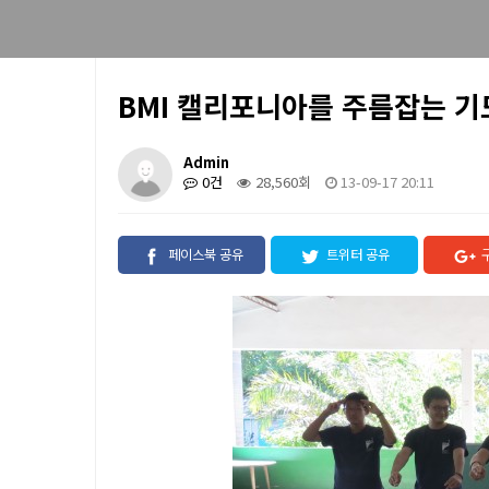
BMI 캘리포니아를 주름잡는 기
Admin
0건
28,560회
13-09-17 20:11
페이스북 공유
트위터 공유