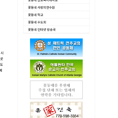
꽃동네 사랑의연수원
꽃동네 학교
꽃동네 수도회
꽃동네 인터넷 방송국
 시
이곳
꽃도
에