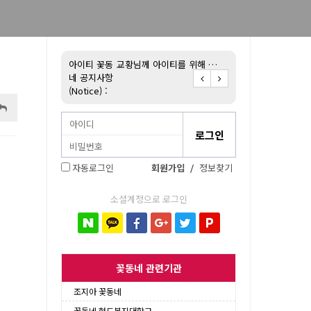
불어 배우기!
아이티 꽃동
교황님께 아이티를 위해 …
아이티 꽃동네 후원 
네 공지사항
(Notice) :
자동로그인
회원가입
/
정보찾기
소셜계정으로 로그인
꽃동네 관련기관
조지아 꽃동네
꽃동네 현도복지대학교