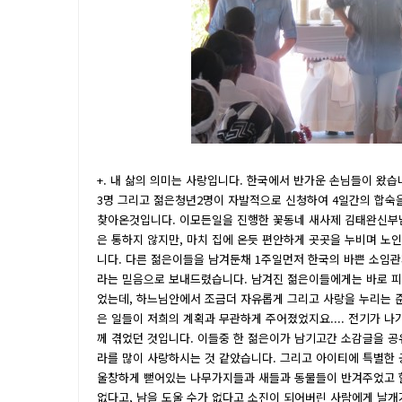
+. 내 삶의 의미는 사랑입니다. 한국에서 반가운 손님들이 
3명 그리고 젊은청년2명이 자발적으로 신청하여 4일간의 합숙을
찾아온것입니다. 이모든일을 진행한 꽃동네 새사제 김태완신부님
은 통하지 않지만, 마치 집에 온듯 편안하게 곳곳을 누비며 노
니다. 다른 젊은이들을 남겨둔채 1주일먼저 한국의 바쁜 소임관
라는 믿음으로 보내드렸습니다. 남겨진 젊은이들에게는 바로 피
었는데, 하느님안에서 조금더 자유롭게 그리고 사랑을 누리는 준
은 일들이 저희의 계획과 무관하게 주어졌었지요.... 전기가 나
께 겪었던 것입니다. 이들중 한 젊은이가 남기고간 소감글을 공
라를 많이 사랑하시는 것 같았습니다. 그리고 아이티에 특별한 
울창하게 뻗어있는 나무가지들과 새들과 동물들이 반겨주었고 할
없다고, 남을 도울 수가 없다고 소진이 되어버린 사람에게 날개가