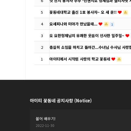
6
첫 친지 봉사자 부부 -빈첸시오 형제님과 엘리사벳
5
꽃동네대학교 출신 1호 봉사자~ 오 세 윤!!
4
요세피나와 미야가 만났을때...
1
3
오 요한형제님의 유쾌한 웃음이 선사한 일주일~
2
충실히 소임을 마치고 돌아간...수녀님 수사님 사
1
아이티에서 시작된 사랑의 학교 꽃동네
아이티 꽃동네 공지사항 (Notice)
불어 배우기!
2022-11-30