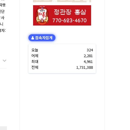
 따뜻
진단
감사
립니
성자:
접속자집계
오늘
324
어제
2,281
최대
4,961
전체
1,731,388