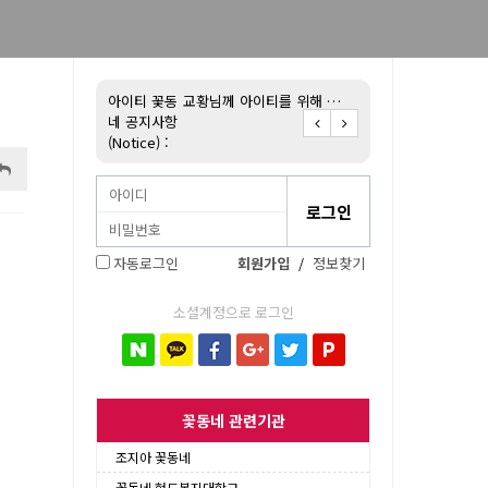
불어 배우기!
아이티 꽃동
교황님께 아이티를 위해 …
아이티 꽃동네 후원 
네 공지사항
(Notice) :
자동로그인
회원가입
/
정보찾기
소셜계정으로 로그인
꽃동네 관련기관
조지아 꽃동네
꽃동네 현도복지대학교