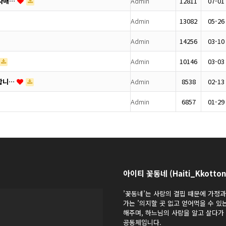
 자매…
Admin
12811
07-01
Admin
13082
05-26
Admin
14256
03-10
Admin
10146
03-03
랑합니…
Admin
8538
02-13
Admin
6857
01-29
아이티 꽃동네 (Haiti_Kkotton
’꽃동네’는 사랑의 결핍 때문에 가정
가는 ’의지할 곳 없고 얻어먹을 수 있
해주며, 하느님의 사랑을 알고 살다
공동체입니다.