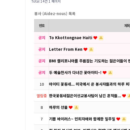
Total 14건
1 페이지
봉사 (Aidez-nous) 목록
번호
제목
공지
To Kkottongnae Haiti
공지
Letter From Ken
공지
BMI 캘리포니아를 주름잡는 기도하는 젊은이들이 
공지
두 예술천사가 다녀간 꽃아이티~!
10
아이티 꽃동네... 미국에서 온 봉사자들과의 하루 
열람중
한국꽃동네젊은이선교봉사팀이 남긴 흔적들...
8
하루의 선물
7
기쁨 바이러스~ 민희자매와 함께한 일주일