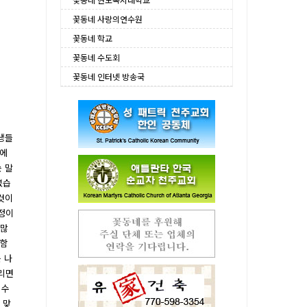
꽃동네 사랑의연수원
꽃동네 학교
꽃동네 수도회
꽃동네 인터넷 방송국
생들
티에
 말
셨습
것이
정이
 많
 함
 나
열리면
 수
 맞