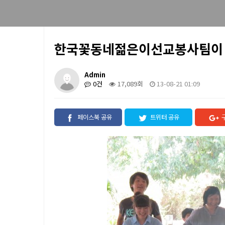
한국꽃동네젊은이선교봉사팀이 남
Admin
0건
17,089회
13-08-21 01:09
페이스북 공유
트위터 공유