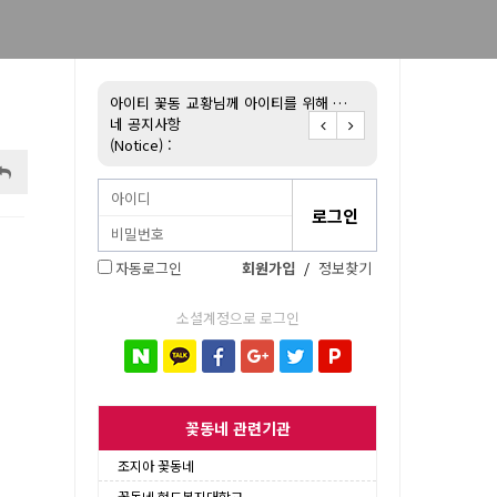
불어 배우기!
아이티 꽃동
교황님께 아이티를 위해 …
아이티 꽃동네 후원 
네 공지사항
(Notice) :
자동로그인
회원가입
/
정보찾기
소셜계정으로 로그인
꽃동네 관련기관
조지아 꽃동네
꽃동네 현도복지대학교