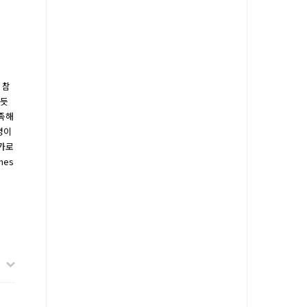
 참
 듯
부족해
명이
가로
mes