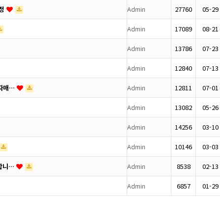
피정
Admin
27760
05-29
Admin
17089
08-21
Admin
13786
07-23
Admin
12840
07-13
 자매…
Admin
12811
07-01
Admin
13082
05-26
Admin
14256
03-10
Admin
10146
03-03
랑합니…
Admin
8538
02-13
Admin
6857
01-29