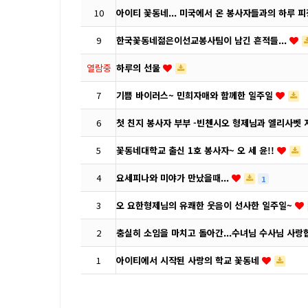
10
아이티 꽃동네... 미국에서 온 봉사자들과의 하루 
9
한국꽃동네젊은이선교봉사팀이 남긴 흔적들...
열람중
하루의 선물
7
기쁨 바이러스~ 민희자매와 함께한 일주일
6
첫 친지 봉사자 부부 -빈첸시오 형제님과 엘리사벳
5
꽃동네대학교 출신 1호 봉사자~ 오 세 윤!!
4
요세피나와 미야가 만났을때...
1
3
오 요한형제님의 유쾌한 웃음이 선사한 일주일~
2
충실히 소임을 마치고 돌아간...수녀님 수사님 사
1
아이티에서 시작된 사랑의 학교 꽃동네