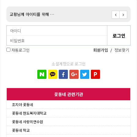
교황님께 아이티를 위해 …
아이티
자동로그인
회원가입
/
정보찾기
소셜계정으로 로그인
꽃동네 관련기관
조지아 꽃동네
꽃동네 현도복지대학교
꽃동네 사랑의연수원
꽃동네 학교